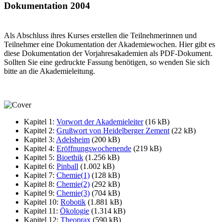
Dokumentation 2004
Als Abschluss ihres Kurses erstellen die Teilnehmerinnen und
Teilnehmer eine Dokumentation der Akademiewochen. Hier gibt es
diese Dokumentation der Vorjahresakademien als PDF-Dokument.
Sollten Sie eine gedruckte Fassung benötigen, so wenden Sie sich
bitte an die Akademieleitung.
Kapitel 1:
Vorwort der Akademieleiter
(16 kB)
Kapitel 2:
Grußwort von Heidelberger Zement
(22 kB)
Kapitel 3:
Adelsheim
(200 kB)
Kapitel 4:
Eröffnungswochenende
(219 kB)
Kapitel 5:
Bioethik
(1.256 kB)
Kapitel 6:
Pinball
(1.002 kB)
Kapitel 7:
Chemie(1)
(128 kB)
Kapitel 8:
Chemie(2)
(292 kB)
Kapitel 9:
Chemie(3)
(704 kB)
Kapitel 10:
Robotik
(1.881 kB)
Kapitel 11:
Ökologie
(1.314 kB)
Kapitel 12:
Theoprax
(590 kB)