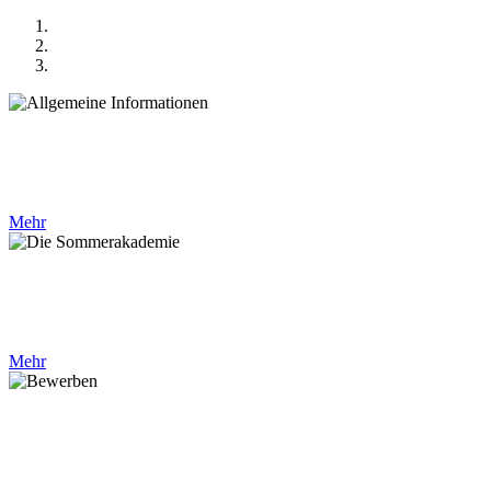
Allgemeine Informationen
Bei der Science Academy handelt es sich um ein Angebot für besonders begabte und
motivierte Schülerinnen und Schüler. In den Sommerferien ...
Mehr
Die Sommerakademie
Die Teilnehmerinnen und Teilnehmer arbeiten in einem von sechs Kursen. Ergänzt wird das
Programm durch kursübergreifende Angebote ...
Mehr
Bewerben
Die Bewerbung erfolgt in der Regel auf einen Vorschlag der Schule hin und umfasst ein
Motivationsschreiben, einen Kurswahlbogen, ...