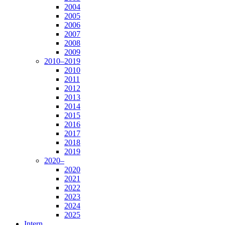
2004
2005
2006
2007
2008
2009
2010–2019
2010
2011
2012
2013
2014
2015
2016
2017
2018
2019
2020–
2020
2021
2022
2023
2024
2025
Intern