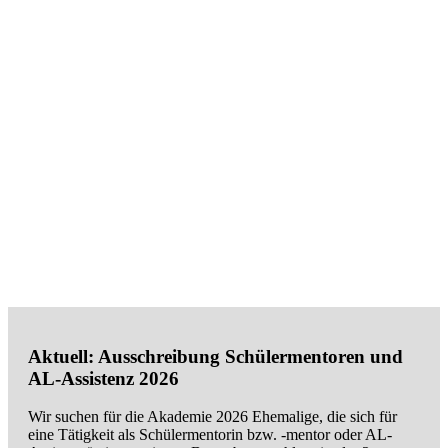
und junge Menschen mit ähnlichen
Interessen kennenzulernen. Auf diesen
Seiten finden sich viele Informationen rund
um die Akademie.
Aktuell: Ausschreibung Schülermentoren und
AL-Assistenz 2026
Wir suchen für die Akademie 2026 Ehemalige, die sich für
eine Tätigkeit als Schülermentorin bzw. -mentor oder AL-